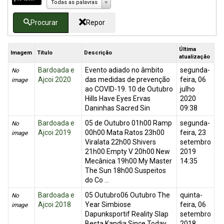
Todas as palavras
Procurar
Repor
Última
Imagem
Título
Descrição
atualização
Bardoada e
Evento adiado no âmbito
segunda-
No
Ajcoi 2020
das medidas de prevenção
feira, 06
image
ao COVID-19. 10 de Outubro
julho
Hills Have Eyes Ervas
2020
Daninhas Sacred Sin
09:38
Bardoada e
05 de Outubro 01h00 Ramp
segunda-
No
Ajcoi 2019
00h00 Mata Ratos 23h00
feira, 23
image
Viralata 22h00 Shivers
setembro
21h00 Empty V 20h00 New
2019
Mecânica 19h00 My Master
14:35
The Sun 18h00 Suspeitos
do Co ...
Bardoada e
05 Outubro06 Outubro The
quinta-
No
Ajcoi 2018
Year Simbiose
feira, 06
image
Dapunksportif Reality Slap
setembro
Besta Kandia Since Today
2018