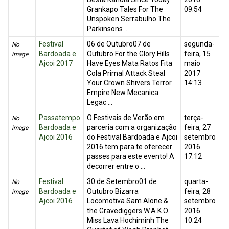
Grankapo Tales For The
09:54
Unspoken Serrabulho The
Parkinsons ...
Festival
06 de Outubro07 de
segunda-
No
Bardoada e
Outubro For the Glory Hills
feira, 15
image
Ajcoi 2017
Have Eyes Mata Ratos Fita
maio
Cola Primal Attack Steal
2017
Your Crown Shivers Terror
14:13
Empire New Mecanica
Legac ...
Passatempo
O Festivais de Verão em
terça-
No
Bardoada e
parceria com a organização
feira, 27
image
Ajcoi 2016
do Festival Bardoada e Ajcoi
setembro
2016 tem para te oferecer
2016
passes para este evento! A
17:12
decorrer entre o ...
Festival
30 de Setembro01 de
quarta-
No
Bardoada e
Outubro Bizarra
feira, 28
image
Ajcoi 2016
Locomotiva Sam Alone &
setembro
the Gravediggers W.A.K.O.
2016
Miss Lava Hochiminh The
10:24