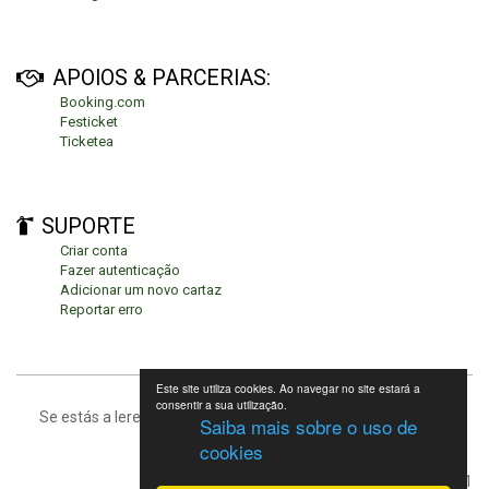
APOIOS & PARCERIAS:
Booking.com
Festicket
Ticketea
SUPORTE
Criar conta
Fazer autenticação
Adicionar um novo cartaz
Reportar erro
Este site utiliza cookies. Ao navegar no site estará a
consentir a sua utilização.
Se estás a leres isto, significa que estás no fundo da página.
Saiba mais sobre o uso de
cookies
Festivais de Verão 2021