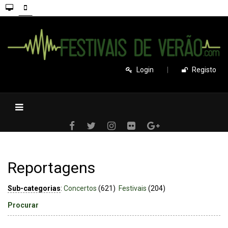
Login
|
Registo
Reportagens
Sub-categorias
:
Concertos
(621)
Festivais
(204)
Procurar