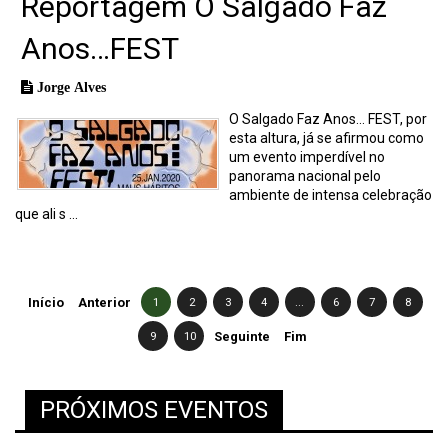
Reportagem O Salgado Faz
Anos…FEST
Jorge Alves
O Salgado Faz Anos… FEST, por
esta altura, já se afirmou como
um evento imperdível no
panorama nacional pelo
ambiente de intensa celebração
que ali s ...
Início
Anterior
1
2
3
4
...
6
7
8
9
10
Seguinte
Fim
PRÓXIMOS EVENTOS