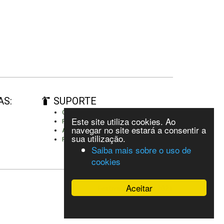
AS:
SUPORTE
Criar conta
Este site utiliza cookies. Ao
Fazer autenticação
navegar no site estará a consentir a
Adicionar um novo cartaz
sua utilização.
Reportar erro
Saiba mais sobre o uso de
cookies
Aceitar
Festivais de Verão 2021