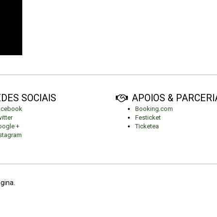
DES SOCIAIS
APOIOS & PARCERI
acebook
Booking.com
itter
Festicket
ogle +
Ticketea
stagram
ágina.