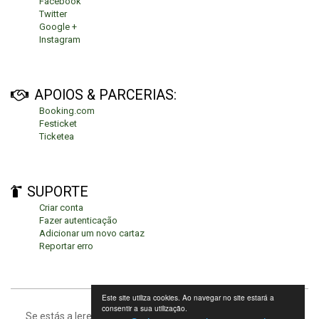
Facebook
Twitter
Google +
Instagram
APOIOS & PARCERIAS:
Booking.com
Festicket
Ticketea
SUPORTE
Criar conta
Fazer autenticação
Adicionar um novo cartaz
Reportar erro
Este site utiliza cookies. Ao navegar no site estará a
consentir a sua utilização.
Se estás a leres isto, significa que estás no fundo da página.