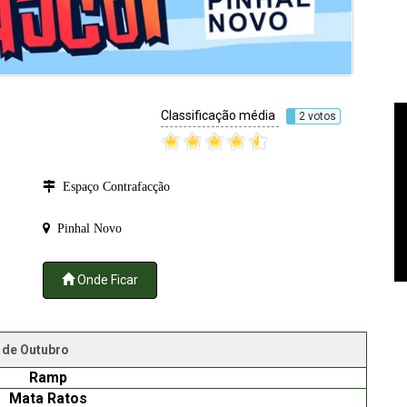
Classificação média
2 votos
Espaço Contrafacção
Pinhal Novo
Onde Ficar
 de Outubro
Ramp
Mata Ratos