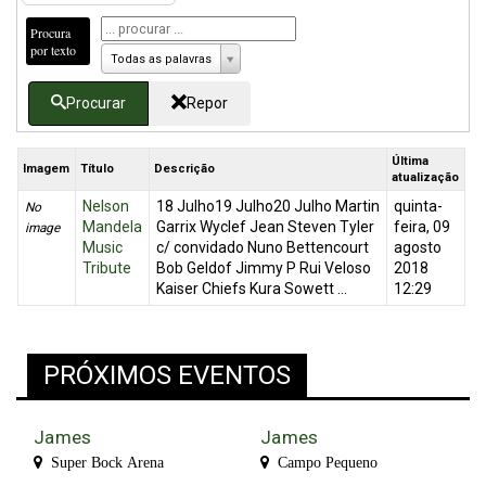
Procura
por texto
Todas as palavras
Procurar
Repor
Última
Imagem
Título
Descrição
atualização
Nelson
18 Julho19 Julho20 Julho Martin
quinta-
No
Mandela
Garrix Wyclef Jean Steven Tyler
feira, 09
image
Music
c/ convidado Nuno Bettencourt
agosto
Tribute
Bob Geldof Jimmy P Rui Veloso
2018
Kaiser Chiefs Kura Sowett ...
12:29
PRÓXIMOS EVENTOS
James
James
Super Bock Arena
Campo Pequeno