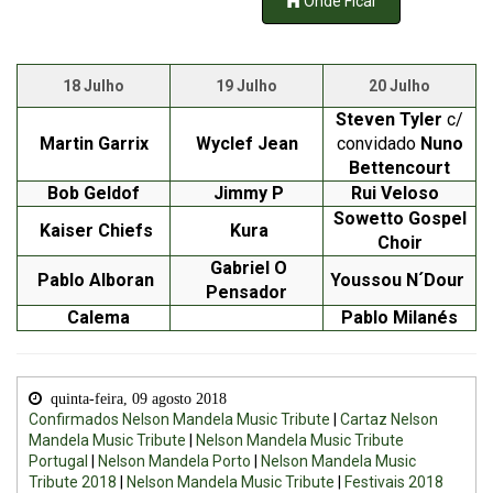
Onde Ficar
18 Julho
19 Julho
20 Julho
Steven Tyler
c/
Martin Garrix
Wyclef Jean
convidado
Nuno
Bettencourt
Bob Geldof
Jimmy P
Rui Veloso
Sowetto Gospel
Kaiser Chiefs
Kura
Choir
Gabriel O
Pablo Alboran
Youssou N´Dour
Pensador
Calema
Pablo Milanés
quinta-feira, 09 agosto 2018
Confirmados Nelson Mandela Music Tribute
|
Cartaz Nelson
Mandela Music Tribute
|
Nelson Mandela Music Tribute
Portugal
|
Nelson Mandela Porto
|
Nelson Mandela Music
Tribute 2018
|
Nelson Mandela Music Tribute
|
Festivais 2018