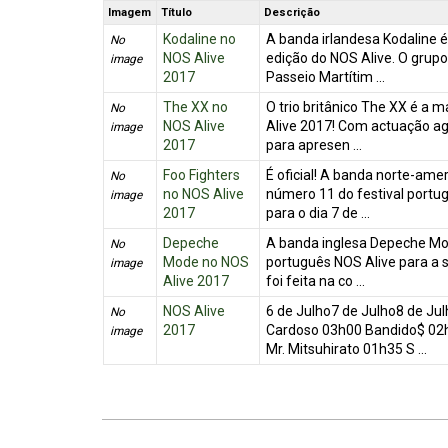
Imagem
Título
Descrição
Kodaline no
A banda irlandesa Kodaline é
No
NOS Alive
edição do NOS Alive. O grupo
image
2017
Passeio Martítim ...
The XX no
O trio britânico The XX é a 
No
NOS Alive
Alive 2017! Com actuação ag
image
2017
para apresen ...
Foo Fighters
É oficial! A banda norte-amer
No
no NOS Alive
número 11 do festival port
image
2017
para o dia 7 de ...
Depeche
A banda inglesa Depeche Mod
No
Mode no NOS
português NOS Alive para a 
image
Alive 2017
foi feita na co ...
NOS Alive
6 de Julho7 de Julho8 de Ju
No
2017
Cardoso 03h00 Bandido$ 02h
image
Mr. Mitsuhirato 01h35 S ...