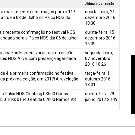
Última atualização
 a mais recente confirmação para a 11.ª
quarta-feira, 21
 actua a 08 de Julho no Palco NOS do
dezembro 2016
10:30
mais recente confirmação no festival NOS
quinta-feira, 15
endada para o Palco NOS dia 06 de julho,
dezembro 2016
16:09
icana Foo Fighters vai actuar na edição
segunda-feira,
uguês NOS Alive, com presença agendada
07 novembro
2016 10:26
e é a primeira confirmação no festival
terça-feira, 11
sua próxima edição, em 2017! A revelação
outubro 2016
13:01
lho Palco NOS Clubbing 03h00 Carlos
quinta-feira, 29
50 Trikk 01h40 Batida 02h00 Ramos VS
junho 2017 20:49