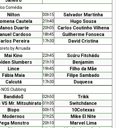
Janeiro
lco Comédia
Nilton
Salvador Martinha
00h15
lomena Cautela
Hugo Sousa
21h40
Manos Duarte
Carlos Coutinho Vilhena
20h05
anuel Cardoso
Guilherme Fonseca
18h45
arlos Pereira
David Cristina
17h30
oreto by Arruada
Mai Kino
Scúru Fitchádu
22h45
lden Slumbers
Benjamim
21h10
Lince
Filho da Mãe
19h45
Fábia Maia
Filipe Sambado
18h20
Calcutá
Duquesa
17h30
o NOS Clubbing
Bandido$
Trikk
02h50
VS Mr. Mitsuhirato
Switchdance
01h35
Bispo
10Cotexas
00h15
Modernos
Mike El Nite
21h25
Pega Monstro
Marvel Lima
20h10