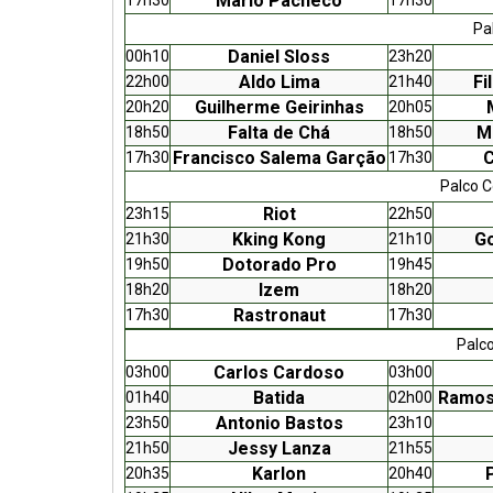
Mário Pacheco
Pa
Daniel Sloss
00h10
23h20
Aldo Lima
Fi
22h00
21h40
Guilherme Geirinhas
20h20
20h05
Falta de Chá
M
18h50
18h50
Francisco Salema Garção
C
17h30
17h30
Palco C
Riot
23h15
22h50
Kking Kong
Go
21h30
21h10
Dotorado Pro
19h50
19h45
Izem
18h20
18h20
Rastronaut
17h30
17h30
Palc
Carlos Cardoso
03h00
03h00
Batida
Ramos 
01h40
02h00
Antonio Bastos
23h50
23h10
Jessy Lanza
21h50
21h55
Karlon
20h35
20h40