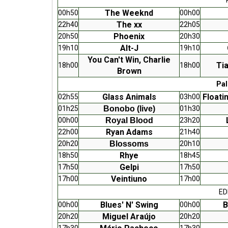
The Weeknd
00h50
00h00
The xx
22h40
22h05
Phoenix
20h50
20h30
Alt-J
19h10
19h10
You Can't Win, Charlie
Ti
18h00
18h00
Brown
Pal
Glass Animals
Floati
02h55
03h00
01h25
Bonobo
(live)
01h30
00h00
Royal Blood
23h20
Ryan Adams
22h00
21h40
20h20
Blossoms
20h10
Rhye
18h50
18h45
Gelpi
17h50
17h50
Veintiuno
17h00
17h00
ED
Blues' N' Swing
B
00h00
00h00
Miguel Araújo
20h20
20h20
17h30
17h30