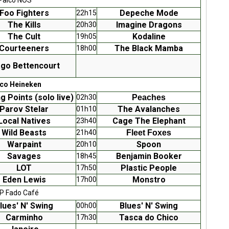
Foo Fighters
Depeche Mode
22h15
The Kills
Imagine Dragons
20h30
The Cult
Kodaline
19h05
Courteeners
The Black Mamba
18h00
ago Bettencourt
co Heineken
ng Points
(solo live)
02h30
Peaches
Parov Stelar
The Avalanches
01h10
Local Natives
Cage The Elephant
23h40
Wild Beasts
21h40
Fleet Foxes
Warpaint
Spoon
20h10
Savages
Benjamin Booker
18h45
LOT
Plastic People
17h50
Eden Lewis
Monstro
17h00
P Fado Café
lues' N' Swing
Blues' N' Swing
00h00
Carminho
Tasca do Chico
17h30