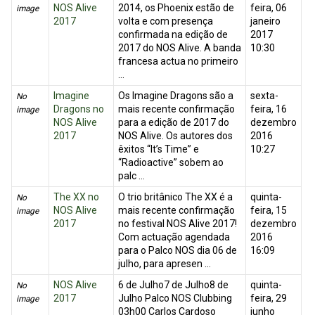
NOS Alive
2014, os Phoenix estão de
feira, 06
image
2017
volta e com presença
janeiro
confirmada na edição de
2017
2017 do NOS Alive. A banda
10:30
francesa actua no primeiro
...
Imagine
Os Imagine Dragons são a
sexta-
No
Dragons no
mais recente confirmação
feira, 16
image
NOS Alive
para a edição de 2017 do
dezembro
2017
NOS Alive. Os autores dos
2016
êxitos “It’s Time” e
10:27
“Radioactive” sobem ao
palc ...
The XX no
O trio britânico The XX é a
quinta-
No
NOS Alive
mais recente confirmação
feira, 15
image
2017
no festival NOS Alive 2017!
dezembro
Com actuação agendada
2016
para o Palco NOS dia 06 de
16:09
julho, para apresen ...
NOS Alive
6 de Julho7 de Julho8 de
quinta-
No
2017
Julho Palco NOS Clubbing
feira, 29
image
03h00 Carlos Cardoso
junho