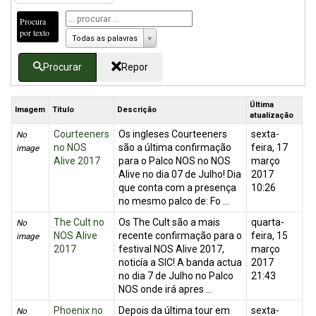
Procura
por texto
Todas as palavras
Procurar
Repor
Última
Imagem
Título
Descrição
atualização
Courteeners
Os ingleses Courteeners
sexta-
No
no NOS
são a última confirmação
feira, 17
image
Alive 2017
para o Palco NOS no NOS
março
Alive no dia 07 de Julho! Dia
2017
que conta com a presença
10:26
no mesmo palco de: Fo ...
The Cult no
Os The Cult são a mais
quarta-
No
NOS Alive
recente confirmação para o
feira, 15
image
2017
festival NOS Alive 2017,
março
noticía a SIC! A banda actua
2017
no dia 7 de Julho no Palco
21:43
NOS onde irá apres ...
Phoenix no
Depois da última tour em
sexta-
No