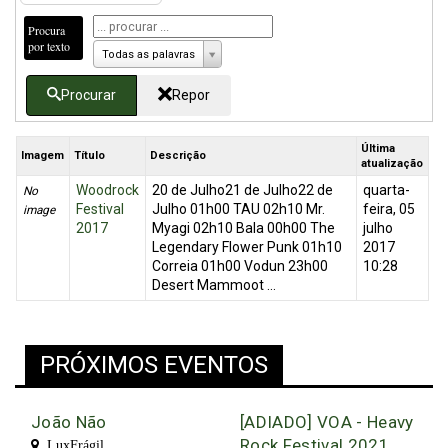
Procura
por texto
Todas as palavras
Procurar
Repor
Última
Imagem
Título
Descrição
atualização
Woodrock
20 de Julho21 de Julho22 de
quarta-
No
Festival
Julho 01h00 TAU 02h10 Mr.
feira, 05
image
2017
Myagi 02h10 Bala 00h00 The
julho
Legendary Flower Punk 01h10
2017
Correia 01h00 Vodun 23h00
10:28
Desert Mammoot ...
PRÓXIMOS EVENTOS
João Não
[ADIADO] VOA - Heavy
Rock Festival 2021
LuxFrágil