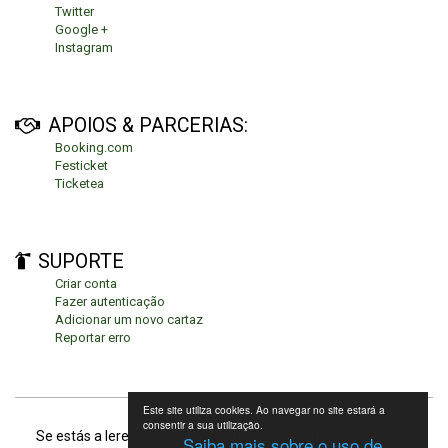
Twitter
Google +
Instagram
APOIOS & PARCERIAS:
Booking.com
Festicket
Ticketea
SUPORTE
Criar conta
Fazer autenticação
Adicionar um novo cartaz
Reportar erro
Este site utiliza cookies. Ao navegar no site estará a
consentir a sua utilização.
Se estás a leres isto, significa que estás no fundo da página.
Saiba mais sobre o uso de