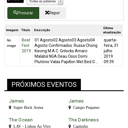
Todas as palavras
Procurar
Repor
Última
Imagem
Título
Descrição
atualização
Beat
01 Agosto02 Agosto03 Agosto04
quarta-
No
Fest
Agosto Confirmados: Russa Chong
feira, 31
image
2019
Kwong M.A.C. Grilocks Amaro
julho
Malabá NGA Deau Osso Domi
2019
Plutónio Valas Papillon Wet Bed G ...
09:39
PRÓXIMOS EVENTOS
James
James
Super Bock Arena
Campo Pequeno
The Ocean
The Darkness
LAV - Lisboa Ao Vivo
Capitolio