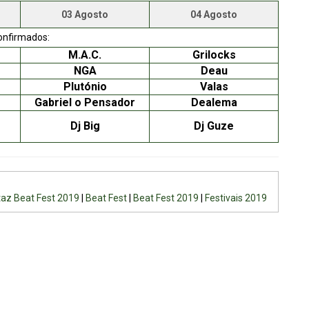
03 Agosto
04 Agosto
onfirmados:
M.A.C.
Grilocks
NGA
Deau
Plutónio
Valas
Gabriel o Pensador
Dealema
Dj Big
Dj Guze
taz Beat Fest 2019
|
Beat Fest
|
Beat Fest 2019
|
Festivais 2019