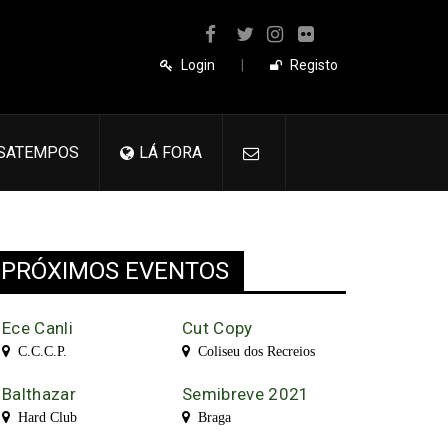
Login
|
Registo
SATEMPOS
LÁ FORA
PRÓXIMOS EVENTOS
Ece Canli
Cut Copy
C.C.C.P.
Coliseu dos Recreios
Balthazar
Semibreve 2021
Hard Club
Braga