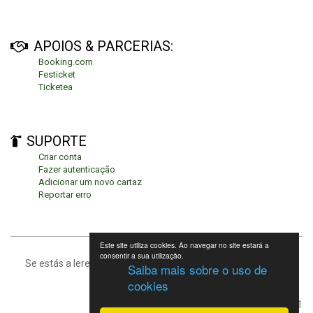
APOIOS & PARCERIAS:
Booking.com
Festicket
Ticketea
SUPORTE
Criar conta
Fazer autenticação
Adicionar um novo cartaz
Reportar erro
Este site utiliza cookies. Ao navegar no site estará a
consentir a sua utilização.
Se estás a leres isto, significa que estás no fundo da página.
Saiba mais sobre o uso de
cookies
Festivais de Verão 2021