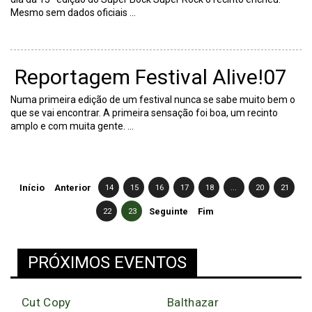
Mesmo sem dados oficiais ...
Reportagem Festival Alive!07
Numa primeira edição de um festival nunca se sabe muito bem o
que se vai encontrar. A primeira sensação foi boa, um recinto
amplo e com muita gente. ...
Início
Anterior
14
15
16
17
18
...
20
21
22
23
Seguinte
Fim
PRÓXIMOS EVENTOS
Cut Copy
Balthazar