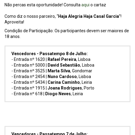
Não percas esta oportunidade! Consulta
aqui
o cartaz
Como diz o nosso parceiro, “
Haja Alegria Haja Casal Garcia
”!
Aproveita!
Condição de Participação: Os participantes devem ser maiores de
18 anos.
Vencedores - Passatempo 8 de Julho:
- Entrada nº 1620 |
Rafael Pereira
, Lisboa
- Entrada nº 5000 |
David Sebastião
, Lisboa
- Entrada nº 3525 |
Marta Silva
, Gondomar
- Entrada nº 2454 |
Nuno Cardoso
, Lisboa
- Entrada nº 5434 |
Carina Caminho
, Leiria
- Entrada nº 1915 |
Joana Rodrigues
, Porto
- Entrada nº 618 |
Diogo Neves
, Leiria
Vencedores - Passatempo 7 de Julho: