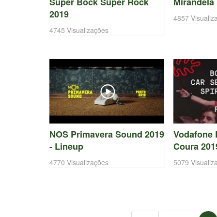
Super Bock Super Rock
Mirandela
2019
4857 Visualiz
4745 Visualizações
NOS Primavera Sound 2019
Vodafone 
- Lineup
Coura 201
4770 Visualizações
5079 Visualiz