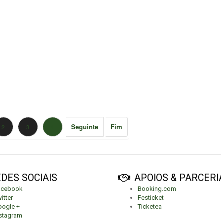
Seguinte
Fim
2
3
4
DES SOCIAIS
APOIOS & PARCERI
acebook
Booking.com
itter
Festicket
ogle +
Ticketea
stagram