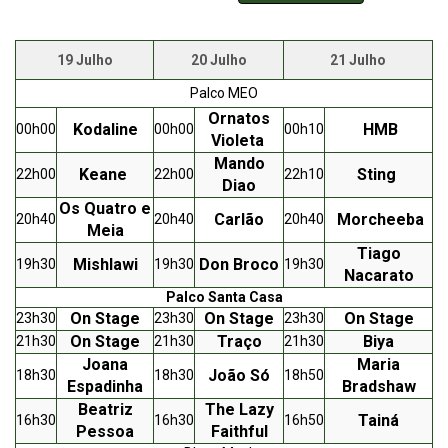
19 Julho
20 Julho
21 Julho
Palco MEO
Ornatos
Kodaline
HMB
00h00
00h00
00h10
Violeta
Mando
Keane
Sting
22h00
22h00
22h10
Diao
Os Quatro e
Carlão
Morcheeba
20h40
20h40
20h40
Meia
Tiago
Mishlawi
Don Broco
19h30
19h30
19h30
Nacarato
Palco Santa Casa
On Stage
On Stage
On Stage
23h30
23h30
23h30
On Stage
Traço
Biya
21h30
21h30
21h30
Joana
Maria
João Só
18h30
18h30
18h50
Espadinha
Bradshaw
Beatriz
The Lazy
Tainá
16h30
16h30
16h50
Pessoa
Faithful