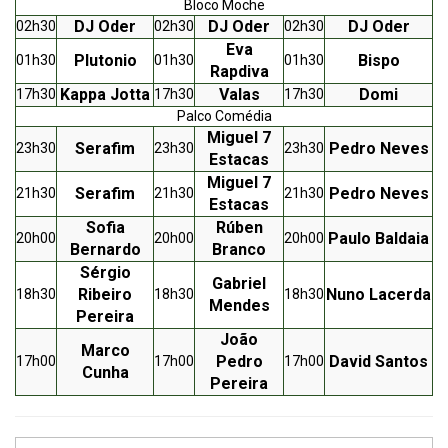
Bloco Moche
DJ Oder
DJ Oder
DJ Oder
02h30
02h30
02h30
Eva
Plutonio
Bispo
01h30
01h30
01h30
Rapdiva
Kappa Jotta
Valas
Domi
17h30
17h30
17h30
Palco Comédia
Miguel 7
Serafim
Pedro Neves
23h30
23h30
23h30
Estacas
Miguel 7
Serafim
Pedro Neves
21h30
21h30
21h30
Estacas
Sofia
Rúben
Paulo Baldaia
20h00
20h00
20h00
Bernardo
Branco
Sérgio
Gabriel
Ribeiro
Nuno Lacerda
18h30
18h30
18h30
Mendes
Pereira
João
Marco
Pedro
David Santos
17h00
17h00
17h00
Cunha
Pereira