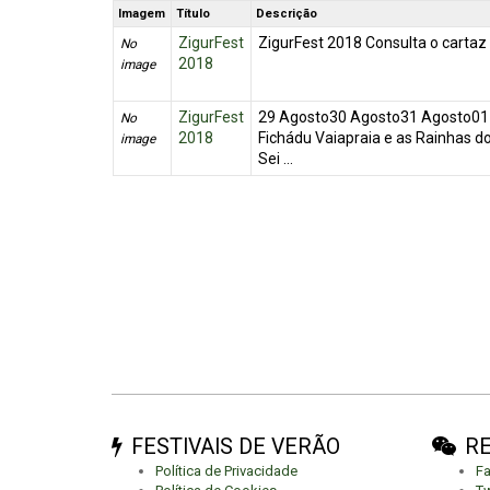
Imagem
Título
Descrição
ZigurFest
ZigurFest 2018 Consulta o cartaz
No
2018
image
ZigurFest
29 Agosto30 Agosto31 Agosto01 
No
2018
Fichádu Vaiapraia e as Rainhas do
image
Sei ...
FESTIVAIS DE VERÃO
RE
Política de Privacidade
F