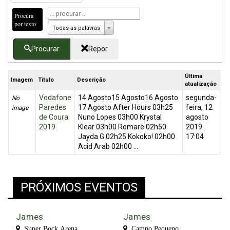
Procura
por texto
Todas as palavras
Procurar
Repor
Última
Imagem
Título
Descrição
atualização
Vodafone
14 Agosto15 Agosto16 Agosto
segunda-
No
Paredes
17 Agosto After Hours 03h25
feira, 12
image
de Coura
Nuno Lopes 03h00 Krystal
agosto
2019
Klear 03h00 Romare 02h50
2019
Jayda G 02h25 Kokoko! 02h00
17:04
Acid Arab 02h00 ...
PRÓXIMOS EVENTOS
James
James
Super Bock Arena
Campo Pequeno