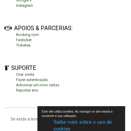
Google +
Instagram
APOIOS & PARCERIAS:
Booking.com
Festicket
Ticketea
SUPORTE
Criar conta
Fazer autenticação
Adicionar um novo cartaz
Reportar erro
Este site utiliza cookies. Ao navegar no site estará a
consentir a sua utilização.
Se estás a leres isto, significa que estás no fundo da página.
Saiba mais sobre o uso de
cookies