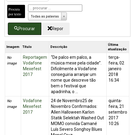
Procura
por texto
Todas as palavras
Procurar
Repor
Última
Imagem
Título
Descrição
atualização
Reportagem
“De palco em palco, a
terça-
No
Vodafone
música mexe pela cidade”.
feira, 02
image
Mexefest
Dificilmente a Vodafone
janeiro
2017
conseguiria arranjar um
2018
nome que descreve tão
16:34
bem o festival que
apadrinha; o ...
Vodafone
24 de Novembro25 de
quinta-
No
Mexefest
Novembro Confirmados:
feira, 21
image
2017
Allen Halloween Karlon
setembro
Statik Selektah Washed Out
2017
MOMO convida Camané
10:26
Luís Severo Songhoy Blues