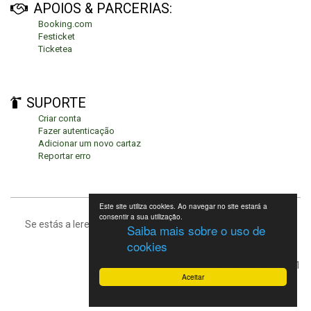
APOIOS & PARCERIAS:
Booking.com
Festicket
Ticketea
SUPORTE
Criar conta
Fazer autenticação
Adicionar um novo cartaz
Reportar erro
Este site utiliza cookies. Ao navegar no site estará a
consentir a sua utilização.
Se estás a leres isto, significa que estás no fundo da página.
Saiba mais sobre o uso de
cookies
Festivais de Verão 2021
Aceitar