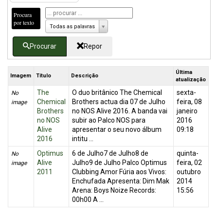
Procura
por texto
Todas as palavras
Procurar
Repor
Última
Imagem
Título
Descrição
atualização
The
O duo britânico The Chemical
sexta-
No
Chemical
Brothers actua dia 07 de Julho
feira, 08
image
Brothers
no NOS Alive 2016. A banda vai
janeiro
no NOS
subir ao Palco NOS para
2016
Alive
apresentar o seu novo álbum
09:18
2016
intitu ...
Optimus
6 de Julho7 de Julho8 de
quinta-
No
Alive
Julho9 de Julho Palco Optimus
feira, 02
image
2011
Clubbing Amor Fúria aos Vivos:
outubro
Enchufada Apresenta: Dim Mak
2014
Arena: Boys Noize Records:
15:56
00h00 A ...