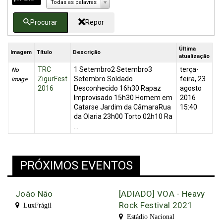
Todas as palavras
Procurar
Repor
Última
Imagem
Título
Descrição
atualização
TRC
1 Setembro2 Setembro3
terça-
No
ZigurFest
Setembro Soldado
feira, 23
image
2016
Desconhecido 16h30 Rapaz
agosto
Improvisado 15h30 Homem em
2016
Catarse Jardim da CâmaraRua
15:40
da Olaria 23h00 Torto 02h10 Ra
...
PRÓXIMOS EVENTOS
João Não
[ADIADO] VOA - Heavy
Rock Festival 2021
LuxFrágil
Estádio Nacional