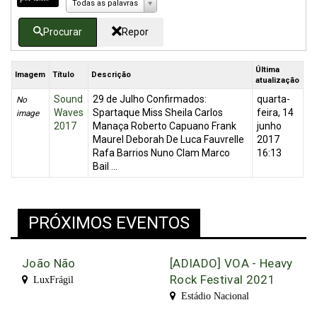
Todas as palavras
Procurar
Repor
Última
Imagem
Título
Descrição
atualização
Sound
29 de Julho Confirmados:
quarta-
No
Waves
Spartaque Miss Sheila Carlos
feira, 14
image
2017
Manaça Roberto Capuano Frank
junho
Maurel Deborah De Luca Fauvrelle
2017
Rafa Barrios Nuno Clam Marco
16:13
Bail ...
PRÓXIMOS EVENTOS
João Não
[ADIADO] VOA - Heavy
Rock Festival 2021
LuxFrágil
Estádio Nacional