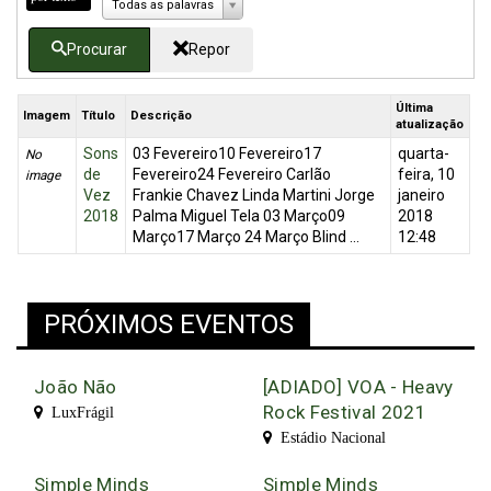
Todas as palavras
Procurar
Repor
Última
Imagem
Título
Descrição
atualização
Sons
03 Fevereiro10 Fevereiro17
quarta-
No
de
Fevereiro24 Fevereiro Carlão
feira, 10
image
Vez
Frankie Chavez Linda Martini Jorge
janeiro
2018
Palma Miguel Tela 03 Março09
2018
Março17 Março 24 Março Blind ...
12:48
PRÓXIMOS EVENTOS
João Não
[ADIADO] VOA - Heavy
Rock Festival 2021
LuxFrágil
Estádio Nacional
Simple Minds
Simple Minds