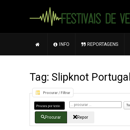
INFO
REPORTAGENS
Tag: Slipknot Portuga
Procurar / Filtrar
Procura por texto
To
Procurar
Repor