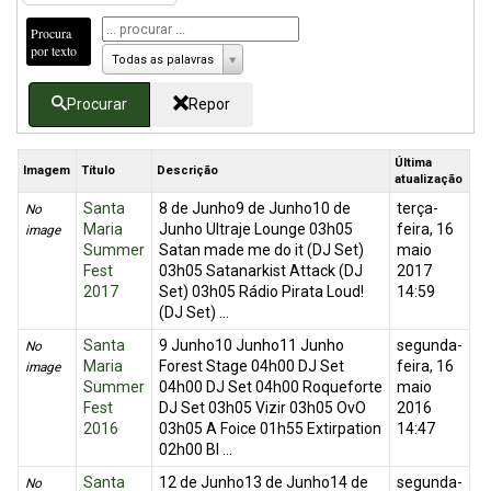
Procura
por texto
Todas as palavras
Procurar
Repor
Última
Imagem
Título
Descrição
atualização
Santa
8 de Junho9 de Junho10 de
terça-
No
Maria
Junho Ultraje Lounge 03h05
feira, 16
image
Summer
Satan made me do it (DJ Set)
maio
Fest
03h05 Satanarkist Attack (DJ
2017
2017
Set) 03h05 Rádio Pirata Loud!
14:59
(DJ Set) ...
Santa
9 Junho10 Junho11 Junho
segunda-
No
Maria
Forest Stage 04h00 DJ Set
feira, 16
image
Summer
04h00 DJ Set 04h00 Roqueforte
maio
Fest
DJ Set 03h05 Vizir 03h05 OvO
2016
2016
03h05 A Foice 01h55 Extirpation
14:47
02h00 Bl ...
Santa
12 de Junho13 de Junho14 de
segunda-
No