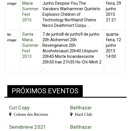
Maria
Junho Despise You The
feira, 29
image
Summer
Varukers Warhammer Quinteto
junho
Fest
Explosivo Children of
2015
2015
Technology Northland Chiens
21:21
Necro Deathmort Corpu ...
Santa
7 de junho8 de junho9 de junho
quarta-
No
Maria
20h Alchemist 20h
feira, 12
image
Summer
Revengeance 20h
junho
Fest
Alcoholocaust 20h40 Utopium
2013
2013
20h45 Morte Incandescente
14:00
20h50 Irae 21h35 Ho-Chi-Minh 2
...
PRÓXIMOS EVENTOS
Cut Copy
Balthazar
Coliseu dos Recreios
Hard Club
Semibreve 2021
Balthazar