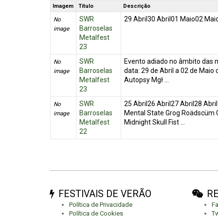
Imagem
Título
Descrição
SWR
29 Abril30 Abril01 Maio02 Mai
No
Barroselas
image
Metalfest
23
SWR
Evento adiado no âmbito das 
No
Barroselas
data: 29 de Abril a 02 de Maio
image
Metalfest
Autopsy Mgł ...
23
SWR
25 Abril26 Abril27 Abril28 Abril
No
Barroselas
Mental State Grog Roädscüm G
image
Metalfest
Midnight Skull Fist ...
22
FESTIVAIS DE VERÃO
RE
Política de Privacidade
F
Política de Cookies
Tw