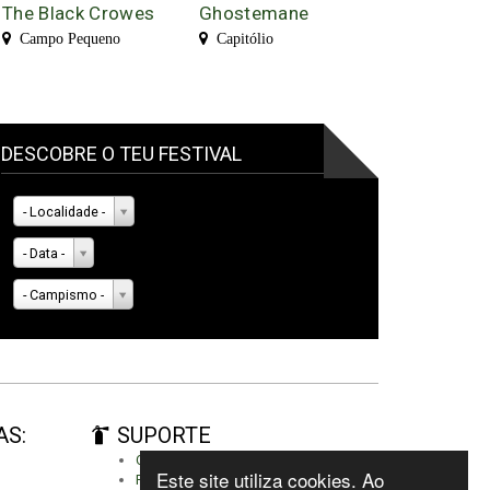
The Black Crowes
Ghostemane
Campo Pequeno
Capitólio
DESCOBRE O TEU FESTIVAL
- Localidade -
- Data -
- Campismo -
AS:
SUPORTE
Criar conta
Este site utiliza cookies. Ao
Fazer autenticação