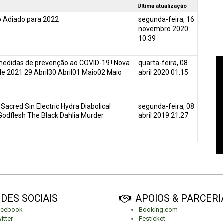
Última atualização
o Adiado para 2022
segunda-feira, 16
novembro 2020
10:39
medidas de prevenção ao COVID-19 ! Nova
quarta-feira, 08
 de 2021 29 Abril30 Abril01 Maio02 Maio
abril 2020 01:15
 Sacred Sin Electric Hydra Diabolical
segunda-feira, 08
odflesh The Black Dahlia Murder
abril 2019 21:27
DES SOCIAIS
APOIOS & PARCERI
acebook
Booking.com
itter
Festicket