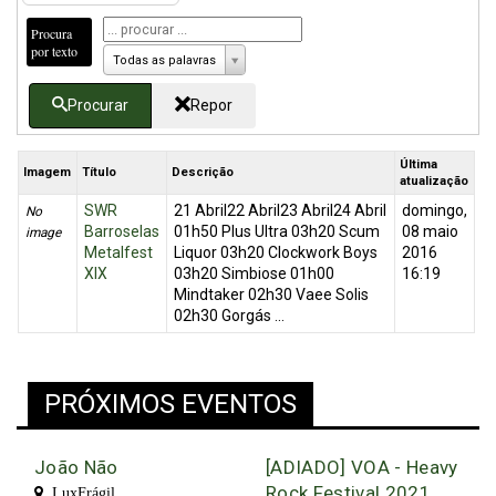
Procura
por texto
Todas as palavras
Procurar
Repor
Última
Imagem
Título
Descrição
atualização
SWR
21 Abril22 Abril23 Abril24 Abril
domingo,
No
Barroselas
01h50 Plus Ultra 03h20 Scum
08 maio
image
Metalfest
Liquor 03h20 Clockwork Boys
2016
XIX
03h20 Simbiose 01h00
16:19
Mindtaker 02h30 Vaee Solis
02h30 Gorgás ...
PRÓXIMOS EVENTOS
João Não
[ADIADO] VOA - Heavy
Rock Festival 2021
LuxFrágil