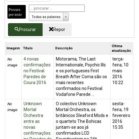
Procura
por texto
Todas as palavras
Procurar
Repor
Última
Imagem
Título
Descrição
atualização
4 novas
Motorama, The Last
terça-
No
confirmações
Internationale, Psychic Ills
feira, 10
image
no Festival
e os portugueses First
maio
Paredes de
Breath After Coma são os
2016
Coura 2016
mais recentes
10:22
confirmados no Festival
Vodafone Parede ...
Unknown
O colectivo Unknown
sexta-
No
Mortal
Mortal Orchestra, os
feira, 19
image
Orchestra
britânicos Sleaford Mods e
fevereiro
entre as
o quarteto The Bohicas
2016
novas
juntam-se aos já
15:35
confirmações
confirmados LCD