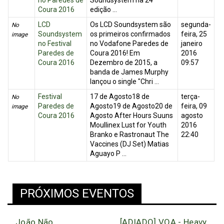
no Paredes de
Soundsystem na 24ª
Coura 2016
edição ...
LCD
Os LCD Soundsystem são
segunda-
No
Soundsystem
os primeiros confirmados
feira, 25
image
no Festival
no Vodafone Paredes de
janeiro
Paredes de
Coura 2016! Em
2016
Coura 2016
Dezembro de 2015, a
09:57
banda de James Murphy
lançou o single "Chri ...
Festival
17 de Agosto18 de
terça-
No
Paredes de
Agosto19 de Agosto20 de
feira, 09
image
Coura 2016
Agosto After Hours Suuns
agosto
Moullinex Lust for Youth
2016
Branko e Rastronaut The
22:40
Vaccines (DJ Set) Matias
Aguayo P ...
PRÓXIMOS EVENTOS
João Não
[ADIADO] VOA - Heavy