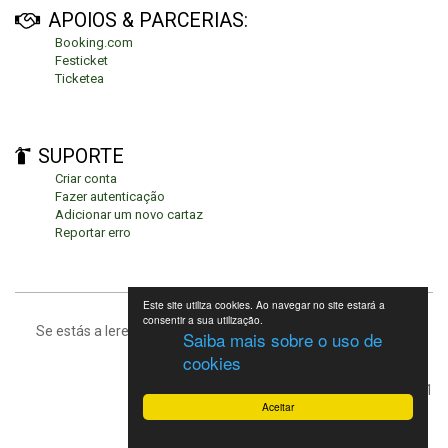
APOIOS & PARCERIAS:
Booking.com
Festicket
Ticketea
SUPORTE
Criar conta
Fazer autenticação
Adicionar um novo cartaz
Reportar erro
Este site utiliza cookies. Ao navegar no site estará a
consentir a sua utilização.
Se estás a leres isto, significa que estás no fundo da página.
Saiba mais sobre o uso de
cookies
Festivais de Verão 2021
Aceitar