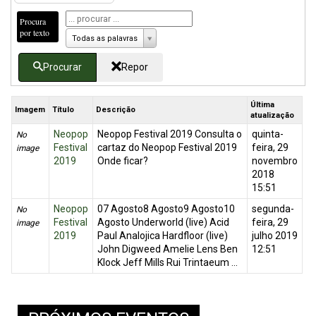
Procura
por texto
Todas as palavras
Procurar
Repor
Última
Imagem
Título
Descrição
atualização
Neopop
Neopop Festival 2019 Consulta o
quinta-
No
Festival
cartaz do Neopop Festival 2019
feira, 29
image
2019
Onde ficar?
novembro
2018
15:51
Neopop
07 Agosto8 Agosto9 Agosto10
segunda-
No
Festival
Agosto Underworld (live) Acid
feira, 29
image
2019
Paul Analojica Hardfloor (live)
julho 2019
John Digweed Amelie Lens Ben
12:51
Klock Jeff Mills Rui Trintaeum ...