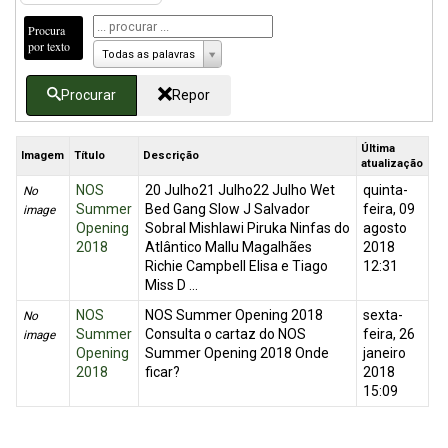
Procura
por texto
Todas as palavras
Procurar
Repor
Última
Imagem
Título
Descrição
atualização
NOS
20 Julho21 Julho22 Julho Wet
quinta-
No
Summer
Bed Gang Slow J Salvador
feira, 09
image
Opening
Sobral Mishlawi Piruka Ninfas do
agosto
2018
Atlântico Mallu Magalhães
2018
Richie Campbell Elisa e Tiago
12:31
Miss D ...
NOS
NOS Summer Opening 2018
sexta-
No
Summer
Consulta o cartaz do NOS
feira, 26
image
Opening
Summer Opening 2018 Onde
janeiro
2018
ficar?
2018
15:09