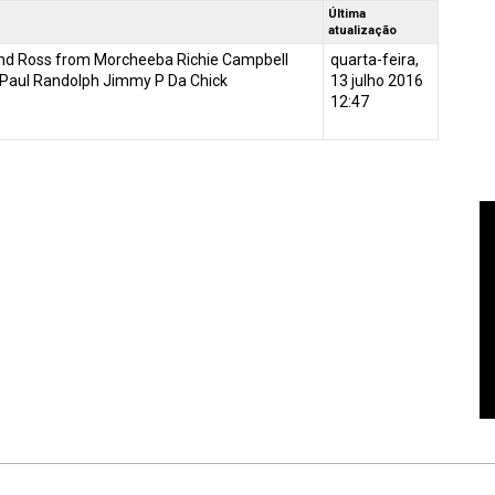
Última
atualização
and Ross from Morcheeba Richie Campbell
quarta-feira,
 Paul Randolph Jimmy P Da Chick
13 julho 2016
12:47