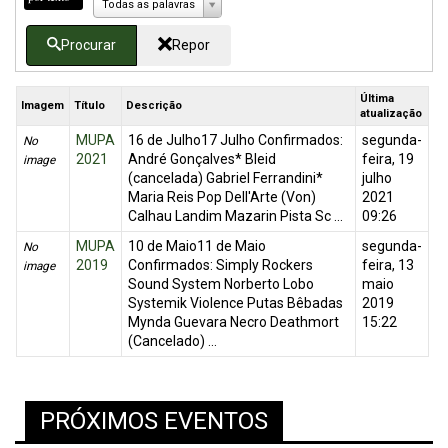
Todas as palavras
Procurar
Repor
Última
Imagem
Título
Descrição
atualização
MUPA
16 de Julho17 Julho Confirmados:
segunda-
No
2021
André Gonçalves* Bleid
feira, 19
image
(cancelada) Gabriel Ferrandini*
julho
Maria Reis Pop Dell'Arte (Von)
2021
Calhau Landim Mazarin Pista Sc ...
09:26
MUPA
10 de Maio11 de Maio
segunda-
No
2019
Confirmados: Simply Rockers
feira, 13
image
Sound System Norberto Lobo
maio
Systemik Violence Putas Bêbadas
2019
Mynda Guevara Necro Deathmort
15:22
(Cancelado) ...
PRÓXIMOS EVENTOS