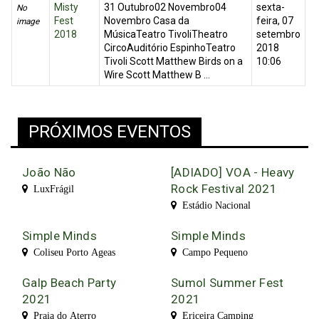
Misty
31 Outubro02 Novembro04
sexta-
No
Fest
Novembro Casa da
feira, 07
image
2018
MúsicaTeatro TivoliTheatro
setembro
CircoAuditório EspinhoTeatro
2018
Tivoli Scott Matthew Birds on a
10:06
Wire Scott Matthew B ...
PRÓXIMOS EVENTOS
João Não
[ADIADO] VOA - Heavy
Rock Festival 2021
LuxFrágil
Estádio Nacional
Simple Minds
Simple Minds
Coliseu Porto Ageas
Campo Pequeno
Galp Beach Party
Sumol Summer Fest
2021
2021
Praia do Aterro
Ericeira Camping