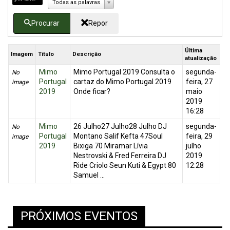
Todas as palavras
Procurar
Repor
Última
Imagem
Título
Descrição
atualização
Mimo
Mimo Portugal 2019 Consulta o
segunda-
No
Portugal
cartaz do Mimo Portugal 2019
feira, 27
image
2019
Onde ficar?
maio
2019
16:28
Mimo
26 Julho27 Julho28 Julho DJ
segunda-
No
Portugal
Montano Salif Kefta 47Soul
feira, 29
image
2019
Bixiga 70 Miramar Lívia
julho
Nestrovski & Fred Ferreira DJ
2019
Ride Criolo Seun Kuti & Egypt 80
12:28
Samuel ...
PRÓXIMOS EVENTOS