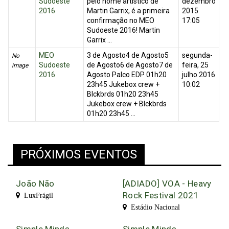
Sudoeste
pelo nome artístico de
dezembro
2016
Martin Garrix, é a primeira
2015
confirmação no MEO
17:05
Sudoeste 2016! Martin
Garrix ...
MEO
3 de Agosto4 de Agosto5
segunda-
No
Sudoeste
de Agosto6 de Agosto7 de
feira, 25
image
2016
Agosto Palco EDP 01h20
julho 2016
23h45 Jukebox crew +
10:02
Blckbrds 01h20 23h45
Jukebox crew + Blckbrds
01h20 23h45 ...
PRÓXIMOS EVENTOS
João Não
[ADIADO] VOA - Heavy
Rock Festival 2021
LuxFrágil
Estádio Nacional