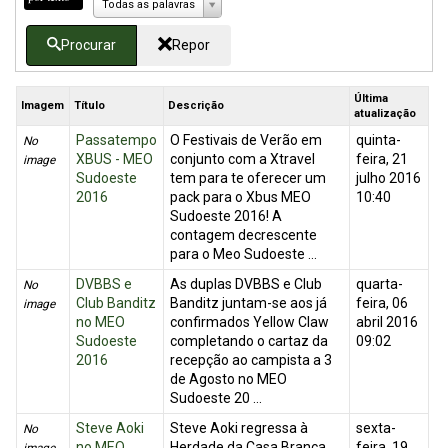
Todas as palavras
Procurar
Repor
Última
Imagem
Título
Descrição
atualização
Passatempo
O Festivais de Verão em
quinta-
No
XBUS - MEO
conjunto com a Xtravel
feira, 21
image
Sudoeste
tem para te oferecer um
julho 2016
2016
pack para o Xbus MEO
10:40
Sudoeste 2016! A
contagem decrescente
para o Meo Sudoeste ...
DVBBS e
As duplas DVBBS e Club
quarta-
No
Club Banditz
Banditz juntam-se aos já
feira, 06
image
no MEO
confirmados Yellow Claw
abril 2016
Sudoeste
completando o cartaz da
09:02
2016
recepção ao campista a 3
de Agosto no MEO
Sudoeste 20 ...
Steve Aoki
Steve Aoki regressa à
sexta-
No
no MEO
Herdade da Casa Branca
feira, 19