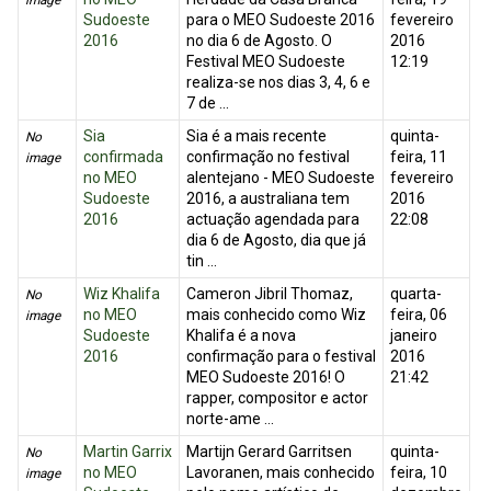
image
Sudoeste
para o MEO Sudoeste 2016
fevereiro
2016
no dia 6 de Agosto. O
2016
Festival MEO Sudoeste
12:19
realiza-se nos dias 3, 4, 6 e
7 de ...
Sia
Sia é a mais recente
quinta-
No
confirmada
confirmação no festival
feira, 11
image
no MEO
alentejano - MEO Sudoeste
fevereiro
Sudoeste
2016, a australiana tem
2016
2016
actuação agendada para
22:08
dia 6 de Agosto, dia que já
tin ...
Wiz Khalifa
Cameron Jibril Thomaz,
quarta-
No
no MEO
mais conhecido como Wiz
feira, 06
image
Sudoeste
Khalifa é a nova
janeiro
2016
confirmação para o festival
2016
MEO Sudoeste 2016! O
21:42
rapper, compositor e actor
norte-ame ...
Martin Garrix
Martijn Gerard Garritsen
quinta-
No
no MEO
Lavoranen, mais conhecido
feira, 10
image