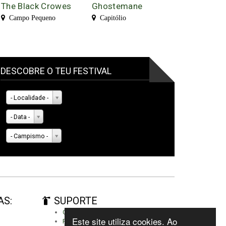
The Black Crowes
Ghostemane
Campo Pequeno
Capitólio
DESCOBRE O TEU FESTIVAL
- Localidade -
- Data -
- Campismo -
AS:
SUPORTE
Criar conta
Este site utiliza cookies. Ao
Fazer autenticação