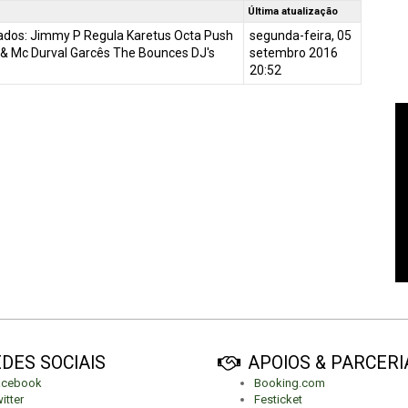
Última atualização
dos: Jimmy P Regula Karetus Octa Push
segunda-feira, 05
 & Mc Durval Garcês The Bounces DJ's
setembro 2016
20:52
DES SOCIAIS
APOIOS & PARCERI
acebook
Booking.com
itter
Festicket