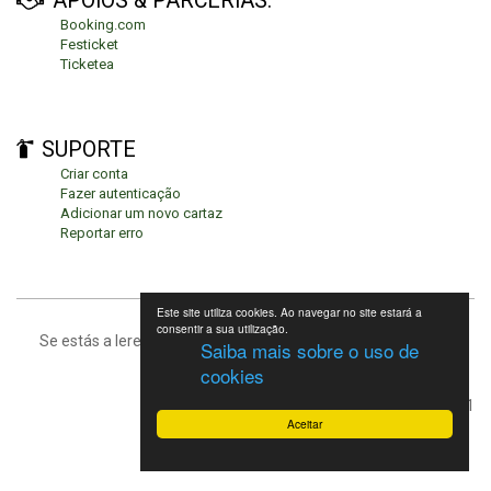
APOIOS & PARCERIAS:
Booking.com
Festicket
Ticketea
SUPORTE
Criar conta
Fazer autenticação
Adicionar um novo cartaz
Reportar erro
Este site utiliza cookies. Ao navegar no site estará a
consentir a sua utilização.
Se estás a leres isto, significa que estás no fundo da página.
Saiba mais sobre o uso de
cookies
Festivais de Verão 2021
Aceitar