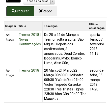
Todas as palavras
Procurar
Repor
Última
Imagem
Título
Descrição
atualização
Tremor 2018 |
De 20 a 24 de Março, o
quarta-
No
Novas
Tremor volta a agitar São
feira, 07
image
Confirmações
Miguel. Depois dos
fevereiro
confirmados já
2018
anunciados: Dead Combo,
11:15
Boogarins, Mykki Blanco,
Liima, Altın Gün, ...
Tremor 2018
20 Março21 Março22
segunda-
No
Março 00h00 DJ Milhafre
feira, 05
image
00h30 D.WattsRiot 01h00
março
Victor Torpedo Karaoke
2018
22h30 Três Tristes Tigres
14:20
23h30 Altın Gün 00h00 The
Mauskov ...