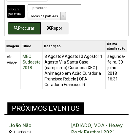
Procura
por texto
Todas as palavras
Procurar
Repor
Última
Imagem
Título
Descrição
atualização
MEO
8 Agosto9 Agosto10 Agosto11
segunda-
No
Sudoeste
Agosto Vila Santa Casa
feira, 30
image
2018
(campismo) Curadoria XEG |
julho
Animação em Ação Curadoria
2018
Francisco Rebelo | OPA
16:31
Curadoria Francisco R ...
PRÓXIMOS EVENTOS
João Não
[ADIADO] VOA - Heavy
Rock Festival 2021
LuxFrágil