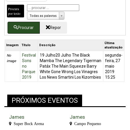
Procura
por texto
Todas as palavras
Procurar
Repor
Última
Imagem
Título
Descrição
atualização
Festival
19 Julho20 Julho The Black
segunda-
No
Sons
Mamba The Legendary Tigerman
feira, 27
image
no
Patáx The Main Squeeze Barry
maio
Parque
White Gone Wrong Los Vinagres
2019
2019
Los News Smartini Los Kizombies
15:25
PRÓXIMOS EVENTOS
James
James
Super Bock Arena
Campo Pequeno