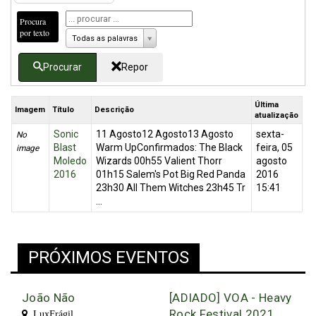
Procura
por texto
Todas as palavras
Procurar
Repor
Última
Imagem
Título
Descrição
atualização
Sonic
11 Agosto12 Agosto13 Agosto
sexta-
No
Blast
Warm UpConfirmados: The Black
feira, 05
image
Moledo
Wizards 00h55 Valient Thorr
agosto
2016
01h15 Salem's Pot Big Red Panda
2016
23h30 All Them Witches 23h45 Tr
15:41
...
PRÓXIMOS EVENTOS
João Não
[ADIADO] VOA - Heavy
Rock Festival 2021
LuxFrágil