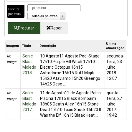
Procura
por texto
Todas as palavras
Procurar
Repor
Última
Imagem
Título
Descrição
atualização
Sonic
10 Agosto11 Agosto Pool Stage
segunda-
No
Blast
17h10 Purple Hill Witch 17h10
feira, 23
image
Moledo
Electric Octopus 16h15
julho
2018
Astrodome 16h15 Ruff Majik
2018
15h20 Atavismo 15h20 Greengo
12:07
14h25 Dese ...
Sonic
11 de Agosto12 de Agosto Palco
quinta-
No
Blast
Piscina 17h15 Black Bombaim
feira, 27
image
Moledo
18h05 Death Alley 16h15 Stone
julho
2017
Dead 17h10 Toxic Shock 15h20 It
2017
Was the Elf 16h15 Blaak Heat ...
19:42