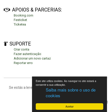
APOIOS & PARCERIAS:
Booking.com
Festicket
Ticketea
SUPORTE
Criar conta
Fazer autenticação
Adicionar um novo cartaz
Reportar erro
Este site utiliza cookies. Ao navegar no site estará a
consentir a sua utilização.
Se estás a leres isto, significa que estás no fundo da página.
Saiba mais sobre o uso de
cookies
Festivais de Verão 2021
Aceitar