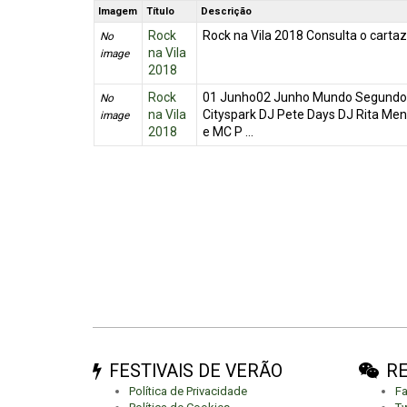
Imagem
Título
Descrição
Rock
Rock na Vila 2018 Consulta o cartaz
No
na Vila
image
2018
Rock
01 Junho02 Junho Mundo Segundo 
No
na Vila
Cityspark DJ Pete Days DJ Rita Me
image
2018
e MC P ...
FESTIVAIS DE VERÃO
RE
Política de Privacidade
F