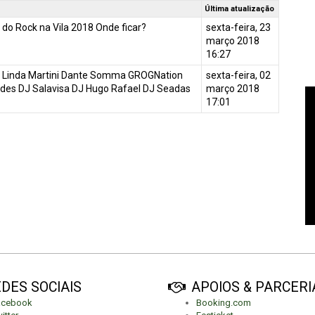
Última atualização
 do Rock na Vila 2018 Onde ficar?
sexta-feira, 23
março 2018
16:27
Linda Martini Dante Somma GROGNation
sexta-feira, 02
ndes DJ Salavisa DJ Hugo Rafael DJ Seadas
março 2018
17:01
DES SOCIAIS
APOIOS & PARCERI
acebook
Booking.com