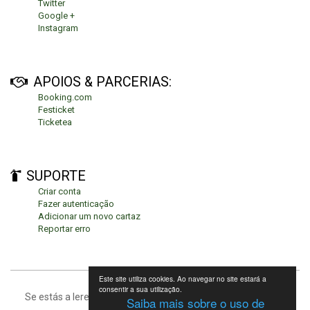
Twitter
Google +
Instagram
APOIOS & PARCERIAS:
Booking.com
Festicket
Ticketea
SUPORTE
Criar conta
Fazer autenticação
Adicionar um novo cartaz
Reportar erro
Este site utiliza cookies. Ao navegar no site estará a
consentir a sua utilização.
Se estás a leres isto, significa que estás no fundo da página.
Saiba mais sobre o uso de