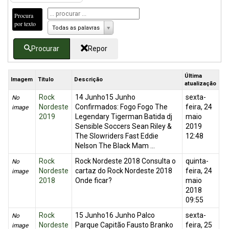
Procura
por texto
Todas as palavras
Procurar
Repor
Última
Imagem
Título
Descrição
atualização
Rock
14 Junho15 Junho
sexta-
No
Nordeste
Confirmados: Fogo Fogo The
feira, 24
image
2019
Legendary Tigerman Batida dj
maio
Sensible Soccers Sean Riley &
2019
The Slowriders Fast Eddie
12:48
Nelson The Black Mam ...
Rock
Rock Nordeste 2018 Consulta o
quinta-
No
Nordeste
cartaz do Rock Nordeste 2018
feira, 24
image
2018
Onde ficar?
maio
2018
09:55
Rock
15 Junho16 Junho Palco
sexta-
No
Nordeste
Parque Capitão Fausto Branko
feira, 25
image