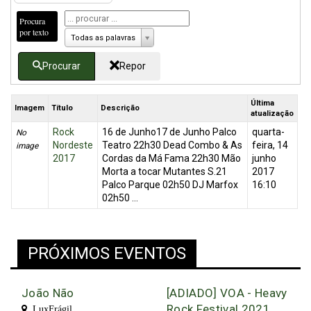
Procura
por texto
Todas as palavras
Procurar
Repor
Última
Imagem
Título
Descrição
atualização
Rock
16 de Junho17 de Junho Palco
quarta-
No
Nordeste
Teatro 22h30 Dead Combo & As
feira, 14
image
2017
Cordas da Má Fama 22h30 Mão
junho
Morta a tocar Mutantes S.21
2017
Palco Parque 02h50 DJ Marfox
16:10
02h50 ...
PRÓXIMOS EVENTOS
João Não
[ADIADO] VOA - Heavy
Rock Festival 2021
LuxFrágil