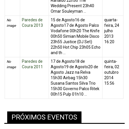
Ranaldo 22h30 The
Wedding Present 23h40
Omar Souleyman ...
Paredes de
15 de Agosto16 de
quarta-
No
Coura 2013
Agosto17 de Agosto Palco
feira, 24
image
Vodafone 00h20 The Knife
julho
00h50 Simian Mobile Disco
2013
23h55 Justice (DJ Set)
16:20
22h50 Hot Chip 23h05 Echo
and th ...
Paredes de
17 de Agosto18 de
quinta-
No
Coura 2011
Agosto19 de Agosto20 de
feira, 02
image
Agosto Jazz na Relva
outubro
15h30 Airbag 15h30
2014
Susana Santos Silva Trio
15:56
15h30 Governo Palco Ritek
00h15 Pulp 01h10 ...
PRÓXIMOS EVENTOS