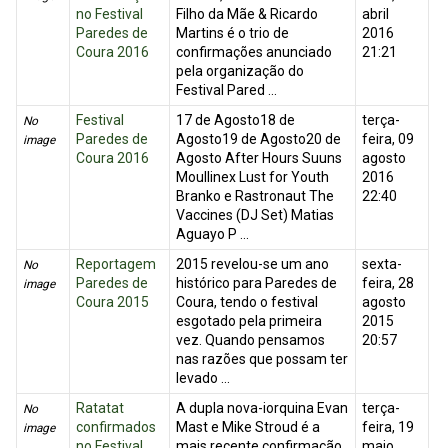
no Festival
Filho da Mãe & Ricardo
abril
Paredes de
Martins é o trio de
2016
Coura 2016
confirmações anunciado
21:21
pela organização do
Festival Pared ...
Festival
17 de Agosto18 de
terça-
No
Paredes de
Agosto19 de Agosto20 de
feira, 09
image
Coura 2016
Agosto After Hours Suuns
agosto
Moullinex Lust for Youth
2016
Branko e Rastronaut The
22:40
Vaccines (DJ Set) Matias
Aguayo P ...
Reportagem
2015 revelou-se um ano
sexta-
No
Paredes de
histórico para Paredes de
feira, 28
image
Coura 2015
Coura, tendo o festival
agosto
esgotado pela primeira
2015
vez. Quando pensamos
20:57
nas razões que possam ter
levado ...
Ratatat
A dupla nova-iorquina Evan
terça-
No
confirmados
Mast e Mike Stroud é a
feira, 19
image
no Festival
mais recente confirmação
maio