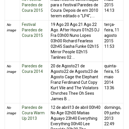
Paredes de
para o festival Paredes de
2015
Coura 2015
Coura. Depois de em 2010
14:13
terem editado o "LP4", ...
Festival
19 Ago.20 Ago.21 Ago.22
terça-
No
Paredes de
Ago. After Hours 01h25 DJ
feira, 11
image
Coura 2015
Fra 03h00 Nuno Lopes
agosto
03h00 Richard Fearless
2015
02h45 Sasha Funke 02h15
11:53
Mirror People 02h15
Tanlines 02 ...
Paredes de
20 de Agosto21 de
quinta-
No
Coura 2014
Agosto22 de Agosto23 de
feira, 15
image
Agosto Cage the Elephant
maio
Franz Ferdinand Cut Copy
2014
Kurt Vile and The Violators
13:36
Chvrches Thee Oh Sees
James B ...
Paredes de
12 de abril13 de abril 00h40
domingo,
No
Coura Warm
No Age 02h00 Matias
09 junho
image
Up 2013
Aguayo 23h40 Everything
2013
Everything 00h40 Lee
22:49