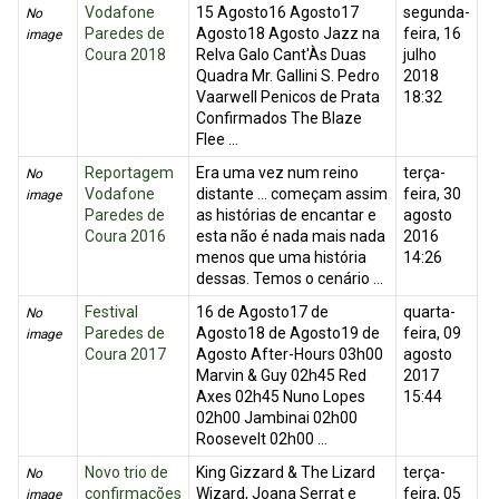
Vodafone
15 Agosto16 Agosto17
segunda-
No
Paredes de
Agosto18 Agosto Jazz na
feira, 16
image
Coura 2018
Relva Galo Cant'Às Duas
julho
Quadra Mr. Gallini S. Pedro
2018
Vaarwell Penicos de Prata
18:32
Confirmados The Blaze
Flee ...
Reportagem
Era uma vez num reino
terça-
No
Vodafone
distante ... começam assim
feira, 30
image
Paredes de
as histórias de encantar e
agosto
Coura 2016
esta não é nada mais nada
2016
menos que uma história
14:26
dessas. Temos o cenário ...
Festival
16 de Agosto17 de
quarta-
No
Paredes de
Agosto18 de Agosto19 de
feira, 09
image
Coura 2017
Agosto After-Hours 03h00
agosto
Marvin & Guy 02h45 Red
2017
Axes 02h45 Nuno Lopes
15:44
02h00 Jambinai 02h00
Roosevelt 02h00 ...
Novo trio de
King Gizzard & The Lizard
terça-
No
confirmações
Wizard, Joana Serrat e
feira, 05
image