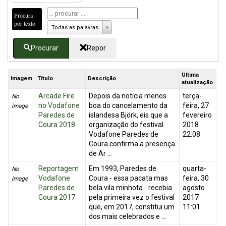
Procura
por texto
Todas as palavras
Procurar
Repor
Última
Imagem
Título
Descrição
atualização
Arcade Fire
Depois da notícia menos
terça-
No
no Vodafone
boa do cancelamento da
feira, 27
image
Paredes de
islandesa Björk, eis que a
fevereiro
Coura 2018
organização do festival
2018
Vodafone Paredes de
22:08
Coura confirma a presença
de Ar ...
Reportagem
Em 1993, Paredes de
quarta-
No
Vodafone
Coura - essa pacata mas
feira, 30
image
Paredes de
bela vila minhota - recebia
agosto
Coura 2017
pela primeira vez o festival
2017
que, em 2017, constitui um
11:01
dos mais celebrados e ...