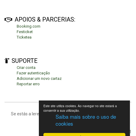
APOIOS & PARCERIAS:
Booking.com
Festicket
Ticketea
SUPORTE
Criar conta
Fazer autenticação
Adicionar um novo cartaz
Reportar erro
Este site utiliza cookies. Ao navegar no site estará a
consentir a sua utilização.
Se estás a leres isto, significa que estás no fundo da página.
Saiba mais sobre o uso de
cookies
Festivais de Verão 2021