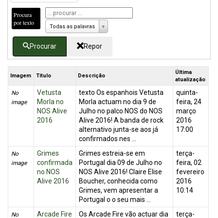
Procura
por texto
Todas as palavras
Procurar
Repor
Última
Imagem
Título
Descrição
atualização
Vetusta
texto Os espanhois Vetusta
quinta-
No
Morla no
Morla actuam no dia 9 de
feira, 24
image
NOS Alive
Julho no palco NOS do NOS
março
2016
Alive 2016! A banda de rock
2016
alternativo junta-se aos já
17:00
confirmados nes ...
Grimes
Grimes estreia-se em
terça-
No
confirmada
Portugal dia 09 de Julho no
feira, 02
image
no NOS
NOS Alive 2016! Claire Elise
fevereiro
Alive 2016
Boucher, conhecida como
2016
Grimes, vem apresentar a
10:14
Portugal o o seu mais ...
Arcade Fire
Os Arcade Fire vão actuar dia
terça-
No