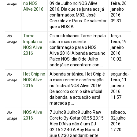
no NOS
09 de Julho no NOS Alive
feira, 26
image
Alive 2016
2016. Dia que se junta aos já
janeiro
confirmados: M83, José
2016
González e Paus. De salientar
09:31
que o NOS A ...
Tame
Os australianos Tame Impala
terça-
No
Impala no
são a mais recente
feira, 19
image
NOS Alive
confirmação para o NOS
janeiro
2016
Alive 2016! A banda actua no
2016
Palco NOS, dia 8 de Julho
10:02
onde já se encontram con ...
Hot Chip no
A banda britânica, Hot Chip é
segunda-
No
NOS Alive
a mais recente confirmação
feira, 11
image
2016
no festival NOS Alive 2016!
janeiro
De acordo com o site oficial
2016
da banda, a actuação está
11:57
marcada p ...
NOS Alive
7 Julho8 Julho9 Julho Raw
sábado,
No
2016
Coreto By-Gstar 00:55 23:15
02 julho
image
Alex D'Alva não é um DJ
2016
02:15 22:40 A Boy Named
17:20
Sue 02:30 Gandambiente